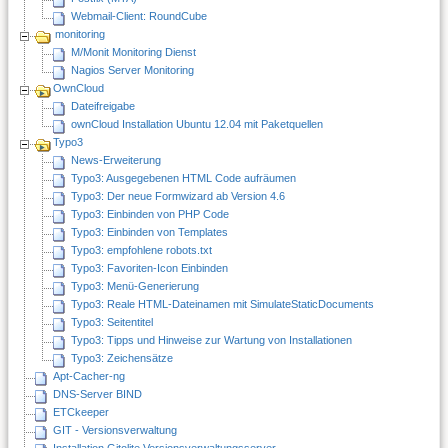
Webmail-Client: RoundCube
monitoring
M/Monit Monitoring Dienst
Nagios Server Monitoring
OwnCloud
Dateifreigabe
ownCloud Installation Ubuntu 12.04 mit Paketquellen
Typo3
News-Erweiterung
Typo3: Ausgegebenen HTML Code aufräumen
Typo3: Der neue Formwizard ab Version 4.6
Typo3: Einbinden von PHP Code
Typo3: Einbinden von Templates
Typo3: empfohlene robots.txt
Typo3: Favoriten-Icon Einbinden
Typo3: Menü-Generierung
Typo3: Reale HTML-Dateinamen mit SimulateStaticDocuments
Typo3: Seitentitel
Typo3: Tipps und Hinweise zur Wartung von Installationen
Typo3: Zeichensätze
Apt-Cacher-ng
DNS-Server BIND
ETCkeeper
GIT - Versionsverwaltung
Installation Gitolite Versionsverwaltungsserver