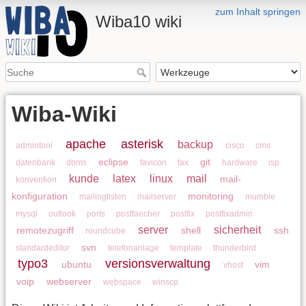
zum Inhalt springen
Wiba10 wiki
Wiba-Wiki
apache
asterisk
backup
admintool
cisco
cms
eclipse
git
datenbank
dbms
favicon
fax
hardware
isp
kunde
latex
linux
mail
mail-
konvention
konfiguration
monitoring
mailinglisten
mailserver
mumble
mysql
outlook
ports
postfaecher
postfix
postfixadmin
server
sicherheit
remotezugriff
shell
ssh
roundcube
svn
standardeditor
telefonanlage
template
thunderbird
typo3
versionsverwaltung
ubuntu
vim
vhost
voip
webserver
webspace
winscp