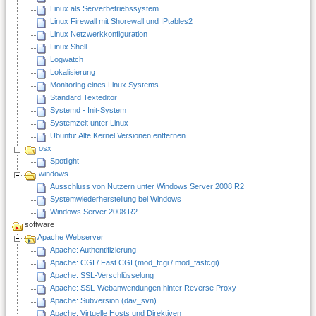
Linux als Serverbetriebssystem
Linux Firewall mit Shorewall und IPtables2
Linux Netzwerkkonfiguration
Linux Shell
Logwatch
Lokalisierung
Monitoring eines Linux Systems
Standard Texteditor
Systemd - Init-System
Systemzeit unter Linux
Ubuntu: Alte Kernel Versionen entfernen
osx
Spotlight
windows
Ausschluss von Nutzern unter Windows Server 2008 R2
Systemwiederherstellung bei Windows
Windows Server 2008 R2
software
Apache Webserver
Apache: Authentifizierung
Apache: CGI / Fast CGI (mod_fcgi / mod_fastcgi)
Apache: SSL-Verschlüsselung
Apache: SSL-Webanwendungen hinter Reverse Proxy
Apache: Subversion (dav_svn)
Apache: Virtuelle Hosts und Direktiven