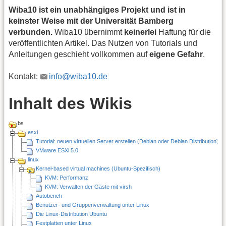
Wiba10 ist ein unabhängiges Projekt und ist in
keinster Weise mit der Universität Bamberg
verbunden.
Wiba10 übernimmt
keinerlei
Haftung für die
veröffentlichten Artikel. Das Nutzen von Tutorials und
Anleitungen geschieht vollkommen auf
eigene Gefahr
.
Kontakt:
info@wiba10.de
Inhalt des Wikis
bs
esxi
Tutorial: neuen virtuellen Server erstellen (Debian oder Debian Distribution)
VMware ESXi 5.0
linux
Kernel-based virtual machines (Ubuntu-Spezifisch)
KVM: Performanz
KVM: Verwalten der Gäste mit virsh
Autobench
Benutzer- und Gruppenverwaltung unter Linux
Die Linux-Distribution Ubuntu
Festplatten unter Linux