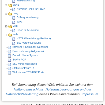
Mail-Blacklisting
play2
Nützliche Links für Play2
prog
C-Programmierung
Java
voip
Cisco SPA Telefone
web
HTTP Weiterleitung (Redirect)
SSL-Verschlüsselung
Browser & Computer Sicherheit
Datensicherung (Allgemein)
Domain Name System
IMAP / POP
SSL-Verschlüsselung
Statistiksoftware R
Well Known TCP/UDP Ports
Bei Verwendung dieses Wikis erklären Sie sich mit dem
Haftungsausschluss, Nutzungsbedingungen und der
Datenschutzerklärung
dieses Wikis einverstanden.
Impressum
.
start.txt
· Zuletzt geändert: 2016/01/18 09:30 von
khopf