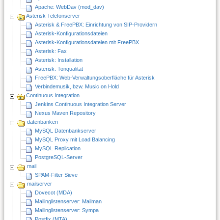
Apache: WebDav (mod_dav)
Asterisk Telefonserver
Asterisk & FreePBX: Einrichtung von SIP-Providern
Asterisk-Konfigurationsdateien
Asterisk-Konfigurationsdateien mit FreePBX
Asterisk: Fax
Asterisk: Installation
Asterisk: Tonqualität
FreePBX: Web-Verwaltungsoberfläche für Asterisk
Verbindemusik, bzw. Music on Hold
Continuous Integration
Jenkins Continuous Integration Server
Nexus Maven Repository
datenbanken
MySQL Datenbankserver
MySQL Proxy mit Load Balancing
MySQL Replication
PostgreSQL-Server
mail
SPAM-Filter Sieve
mailserver
Dovecot (MDA)
Mailinglistenserver: Mailman
Mailinglistenserver: Sympa
Postfix (MTA)