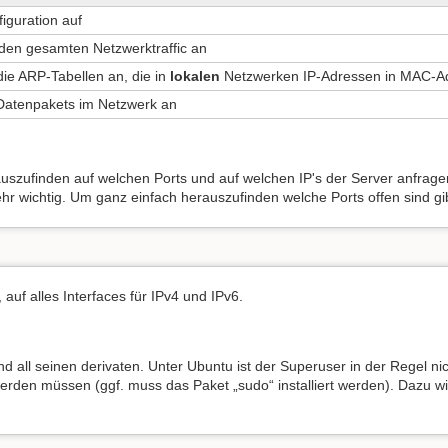
figuration auf
ce den gesamten Netzwerktraffic an
 die ARP-Tabellen an, die in
lokalen
Netzwerken IP-Adressen in MAC-Ad
 Datenpakets im Netzwerk an
rauszufinden auf welchen Ports und auf welchen IP's der Server anfrag
sehr wichtig. Um ganz einfach herauszufinden welche Ports offen sind g
 auf alles Interfaces für IPv4 und IPv6.
 all seinen derivaten. Unter Ubuntu ist der Superuser in der Regel nich
 werden müssen (ggf. muss das Paket „sudo“ installiert werden). Dazu wi