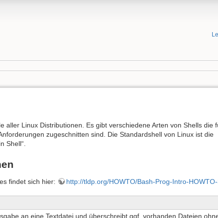
Le
 aller Linux Distributionen. Es gibt verschiedene Arten von Shells die f
forderungen zugeschnitten sind. Die Standardshell von Linux ist die
n Shell“.
hen
es findet sich hier:
http://tldp.org/HOWTO/Bash-Prog-Intro-HOWTO-
usgabe an eine Textdatei und überschreibt ggf. vorhanden Dateien ohn