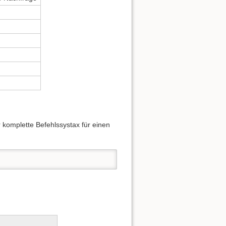
Nach oben
 komplette Befehlssystax für einen
Links hierher
Ältere Versionen