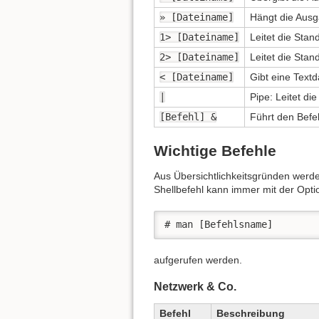
» [Dateiname]
Hängt die Ausg
1> [Dateiname]
Leitet die Sta
2> [Dateiname]
Leitet die Sta
< [Dateiname]
Gibt eine Textd
|
Pipe: Leitet di
[Befehl] &
Führt den Befeh
Wichtige Befehle
Aus Übersichtlichkeitsgründen werde
Shellbefehl kann immer mit der Opti
# man [Befehlsname]
aufgerufen werden.
Netzwerk & Co.
Befehl
Beschreibung