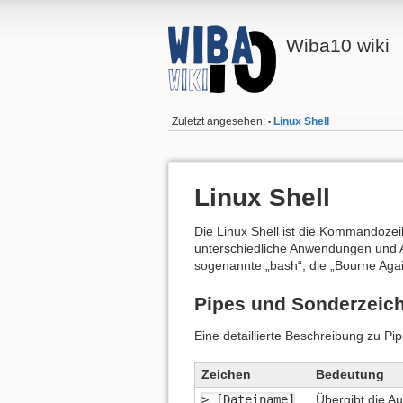
Wiba10 wiki
Zuletzt angesehen:
Linux Shell
•
Linux Shell
Die Linux Shell ist die Kommandozeile
unterschiedliche Anwendungen und An
sogenannte „bash“, die „Bourne Agai
Pipes und Sonderzeic
Eine detaillierte Beschreibung zu Pip
Zeichen
Bedeutung
> [Dateiname]
Übergibt die A