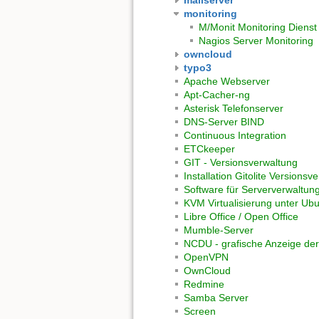
monitoring
M/Monit Monitoring Dienst
Nagios Server Monitoring
owncloud
typo3
Apache Webserver
Apt-Cacher-ng
Asterisk Telefonserver
DNS-Server BIND
Continuous Integration
ETCkeeper
GIT - Versionsverwaltung
Installation Gitolite Versions
Software für Serververwaltun
KVM Virtualisierung unter Ub
Libre Office / Open Office
Mumble-Server
NCDU - grafische Anzeige der
OpenVPN
OwnCloud
Redmine
Samba Server
Screen