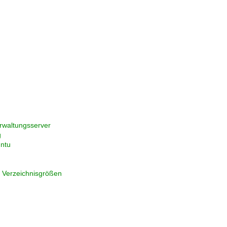
verwaltungsserver
g
untu
 Verzeichnisgrößen