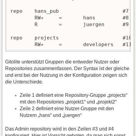
repo 	hans_pub                     #7

	RW+	=	hans         #8

        R       =       juergen      #9

repo	projects	             #10

	RW+	=	developers   #11
Gitolite unterstützt Gruppen die entweder Nutzer oder
Repositories zusammenfassen. Der Syntax ist der gleiche
und erst bei der Nutzung in der Konfiguration zeigen sich
die Unterschiede.
Zeile 1 definiert eine Repository-Gruppe „projects“
mit den Repositories „projekt1“ und „projekt2“
Zeile 2 definiert eine Nutzer-Gruppe mit den
Nutzern „hans“ und „juergen“
Das Admin repository wird in den Zeilen #3 und #4
konfiguriert. Hier ist Vorsicht geboten, da man sich sonst