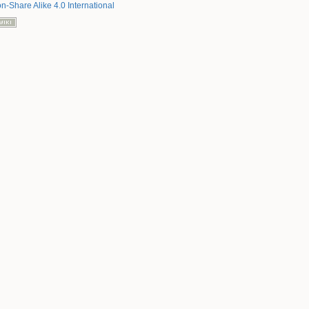
on-Share Alike 4.0 International
Nach oben
Links hierher
Ältere Versionen